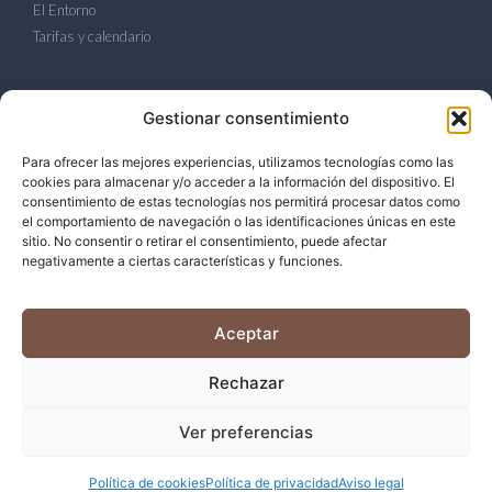
El Entorno
Tarifas y calendario
LEGAL
Gestionar consentimiento
Política de Privacidad
Para ofrecer las mejores experiencias, utilizamos tecnologías como las
Política de Cookies
cookies para almacenar y/o acceder a la información del dispositivo. El
Aviso Legal
consentimiento de estas tecnologías nos permitirá procesar datos como
el comportamiento de navegación o las identificaciones únicas en este
sitio. No consentir o retirar el consentimiento, puede afectar
CONTACTO
negativamente a ciertas características y funciones.
Camí de Llorenç, 2. Banyeres del Penedès.
+34 677 830 166
Aceptar
rural@casitasdelarcoiris.com
Rechazar
© 2026 Casitas del Arcoiris. Todos los derechos reservados.
Ver preferencias
inakiguinea.com
Política de cookies
Política de privacidad
Aviso legal