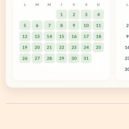
L
M
M
J
V
S
D
L
1
2
3
4
5
6
7
8
9
10
11
2
12
13
14
15
16
17
18
9
19
20
21
22
23
24
25
1
26
27
28
29
30
31
2
3