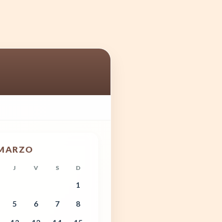
MARZO
J
V
S
D
1
5
6
7
8