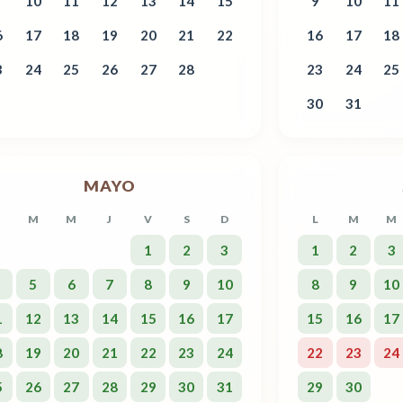
10
11
12
13
14
15
9
10
11
6
17
18
19
20
21
22
16
17
18
3
24
25
26
27
28
23
24
25
30
31
MAYO
M
M
J
V
S
D
L
M
M
1
2
3
1
2
3
5
6
7
8
9
10
8
9
10
1
12
13
14
15
16
17
15
16
17
8
19
20
21
22
23
24
22
23
24
5
26
27
28
29
30
31
29
30