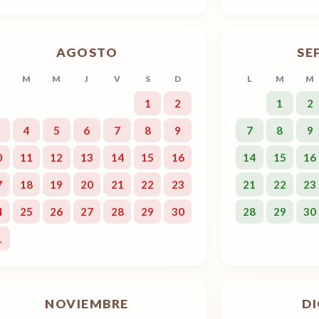
AGOSTO
SE
M
M
J
V
S
D
L
M
M
1
2
1
2
4
5
6
7
8
9
7
8
9
0
11
12
13
14
15
16
14
15
16
7
18
19
20
21
22
23
21
22
23
4
25
26
27
28
29
30
28
29
30
1
NOVIEMBRE
D