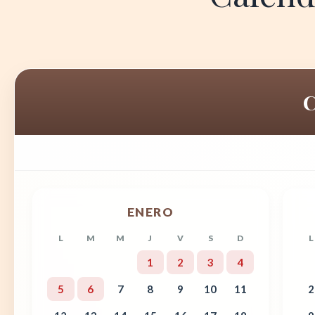
ENERO
L
M
M
J
V
S
D
L
1
2
3
4
5
6
7
8
9
10
11
2