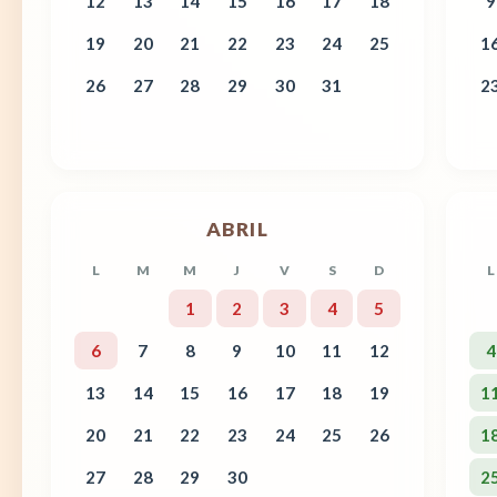
12
13
14
15
16
17
18
9
19
20
21
22
23
24
25
1
26
27
28
29
30
31
2
ABRIL
L
M
M
J
V
S
D
L
1
2
3
4
5
6
7
8
9
10
11
12
4
13
14
15
16
17
18
19
1
20
21
22
23
24
25
26
1
27
28
29
30
2