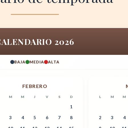
CALENDARIO 2026
BAJA
MEDIA
ALTA
FEBRERO
M
M
J
V
S
D
L
M
M
1
3
4
5
6
7
8
2
3
4