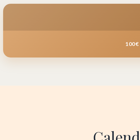
100€ 
Calend