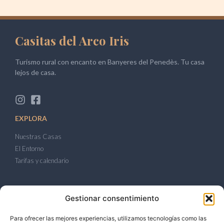
Casitas del Arco Iris
Turismo rural con encanto en Banyeres del Penedès. Tu casa
lejos de casa.
EXPLORA
Nuestras Casas
El Entorno
Tarifas y calendario
LEGAL
Gestionar consentimiento
Política de Privacidad
Para ofrecer las mejores experiencias, utilizamos tecnologías como las
Política de Cookies