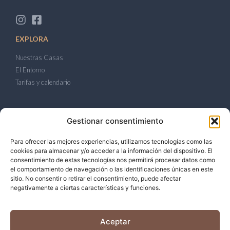
EXPLORA
Nuestras Casas
El Entorno
Tarifas y calendario
LEGAL
Gestionar consentimiento
Política de Privacidad
Para ofrecer las mejores experiencias, utilizamos tecnologías como las
Política de Cookies
cookies para almacenar y/o acceder a la información del dispositivo. El
Aviso Legal
consentimiento de estas tecnologías nos permitirá procesar datos como
el comportamiento de navegación o las identificaciones únicas en este
sitio. No consentir o retirar el consentimiento, puede afectar
CONTACTO
negativamente a ciertas características y funciones.
Camí de Llorenç, 2. Banyeres del Penedès.
+34 677 830 166
Aceptar
rural@casitasdelarcoiris.com