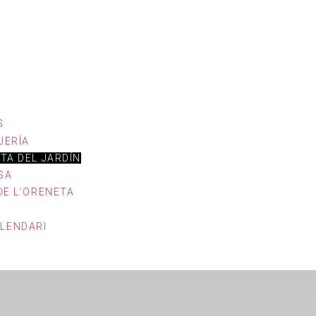
S
UERÍA
ITA DEL JARDÍN
SA
 DE L’ORENETA
ALENDARI