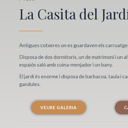
La Casita del Jard
Antigues cotxeres on es guardaven els carruatge
Disposa de dos dormitoris, un de matrimoni i un al
espaiós saló amb cuina-menjador i un bany.
El jardí és enorme i disposa de barbacoa, taula i ca
gandules.
VEURE GALERIA
C