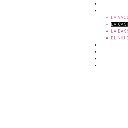
INICI
LES CASETE
LA VAQ
LA CAS
LA BAS
EL NIU
MASCOTES
TARIFES I C
ENTORN
CONTACTE