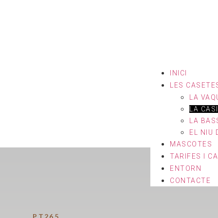
INICI
LES CASETE
LA VAQ
LA CAS
LA BAS
EL NIU
MASCOTES
TARIFES I C
ENTORN
CONTACTE
PT265