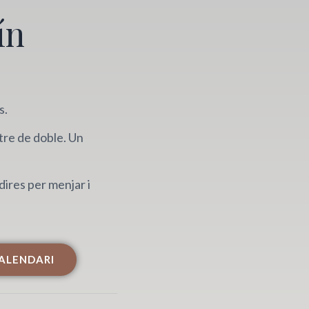
ín
s.
tre de doble. Un
dires per menjar i
ALENDARI