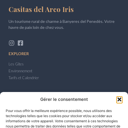
Casitas del Arco Iris
Un tourisme rural de charme à Banyeres del Penedès. Votre
havre de paix loin de chez vous.
EXPLORER
Les Gîtes
Environnement
Tarifs et Calendrier
LÉGAL
Gérer le consentement
Politique de confidentialité
Pour vous offrir la meilleure expérience possible, nous utilisons des
Politique de Cookies
technologies telles que les cookies pour stocker et/ou accéder aux
Avis juridique
informations de votre appareil. Votre consentement à ces technologies
nous permettra de traiter des données telles que votre comportement de