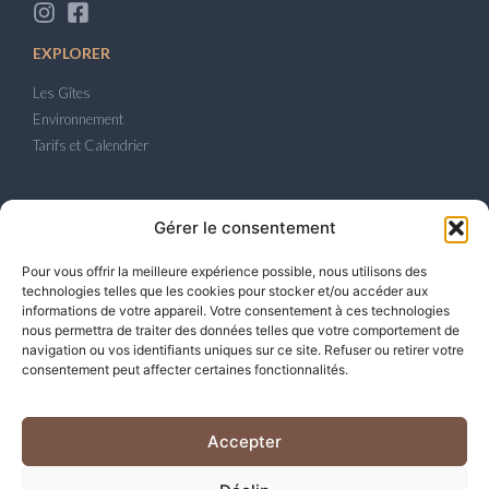
EXPLORER
Les Gîtes
Environnement
Tarifs et Calendrier
LÉGAL
Gérer le consentement
Politique de confidentialité
Pour vous offrir la meilleure expérience possible, nous utilisons des
Politique de Cookies
technologies telles que les cookies pour stocker et/ou accéder aux
Avis juridique
informations de votre appareil. Votre consentement à ces technologies
nous permettra de traiter des données telles que votre comportement de
navigation ou vos identifiants uniques sur ce site. Refuser ou retirer votre
CONTACT
consentement peut affecter certaines fonctionnalités.
Camí de Llorenç, 2. Banyeres del Penedès.
+34 677 830 166
Accepter
rural@casitasdelarcoiris.com